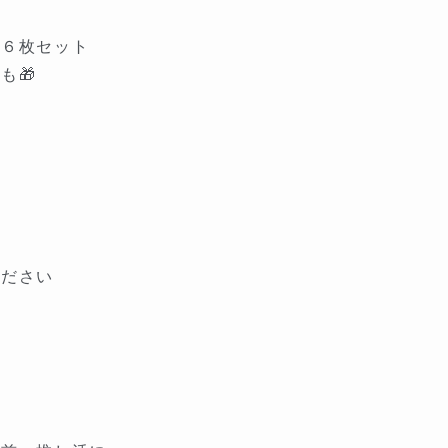
モ６枚セット
も🎁
ください