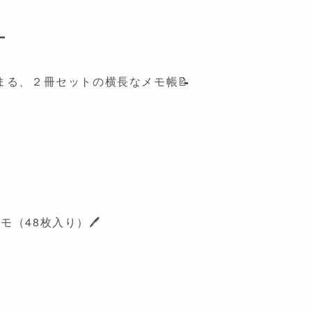
L
まる、２冊セットの横長なメモ帳📝
（48枚入り）🖊️